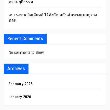
ความยุติธรรม
แบรนดอน วิลเลียมส์ ไร้สังกัด หลังเส้นทางแมนยูร่วง
หล่น
Recent Comments
No comments to show.
Archives
February 2026
January 2026