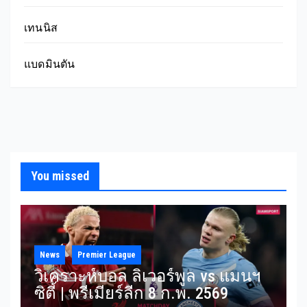
เทนนิส
แบดมินตัน
You missed
News
Premier League
วิเคราะห์บอล ลิเวอร์พูล vs แมนฯ
ซิตี้ | พรีเมียร์ลีก 8 ก.พ. 2569