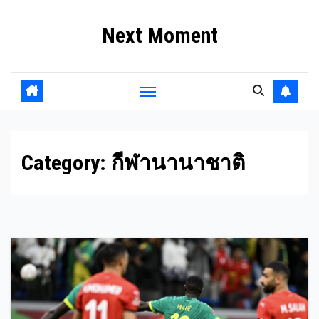
Skip
Next Moment
to
content
Category:
กีฬานานาชาติ