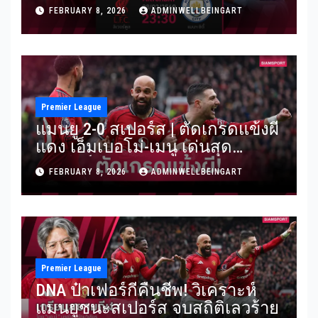
FEBRUARY 8, 2026
ADMINWELLBEINGART
Premier League
แมนยู 2-0 สเปอร์ส | ตัดเกรดแข้งผี
แดง เอ็มเบอโม่-เมนู เด่นสุด
พรีเมียร์ลีก
FEBRUARY 8, 2026
ADMINWELLBEINGART
Premier League
DNA ป๋าเฟอร์กี้คืนชีพ! วิเคราะห์
แมนยูชนะสเปอร์ส จบสถิติเลวร้าย