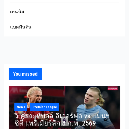
เทนนิส
แบดมินตัน
You missed
News
Premier League
วิเคราะห์บอล ลิเวอร์พูล vs แมนฯ
ซิตี้ | พรีเมียร์ลีก 8 ก.พ. 2569