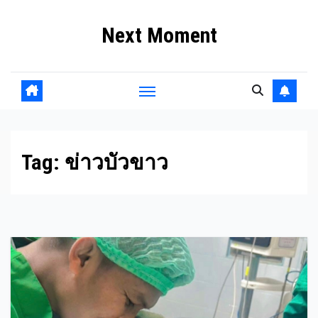
Skip
Next Moment
to
content
Tag:
ข่าวบัวขาว