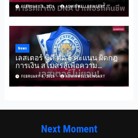
FEBRUARY 8, 2026
ADMINWELLBEINGART
News
เลสเตอร์ ซิตี้ ตัด 6 คะแนน ผิดกฎ
การเงิน สโมสรสู้เพื่อความ
ยุติธรรม
FEBRUARY 6, 2026
ADMINWELLBEINGART
Next Moment