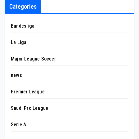
Categories
Bundesliga
La Liga
Major League Soccer
news
Premier League
Saudi Pro League
Serie A