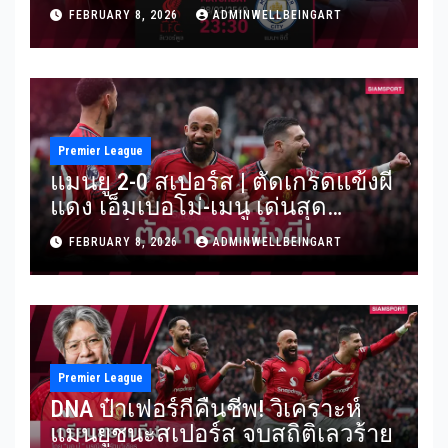
FEBRUARY 8, 2026
ADMINWELLBEINGART
Premier League
แมนยู 2-0 สเปอร์ส | ตัดเกรดแข้งผี
แดง เอ็มเบอโม่-เมนู เด่นสุด
พรีเมียร์ลีก
FEBRUARY 8, 2026
ADMINWELLBEINGART
Premier League
DNA ป๋าเฟอร์กี้คืนชีพ! วิเคราะห์
แมนยูชนะสเปอร์ส จบสถิติเลวร้าย