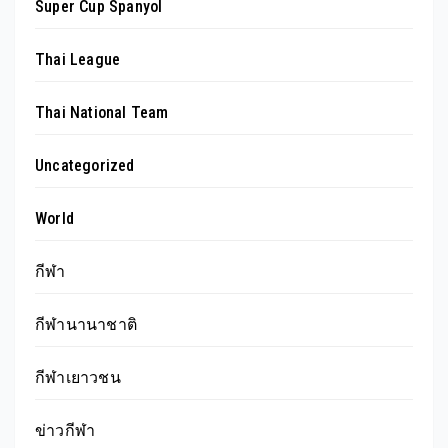
Super Cup Spanyol
Thai League
Thai National Team
Uncategorized
World
กีฬา
กีฬานานาชาติ
กีฬาเยาวชน
ข่าวกีฬา