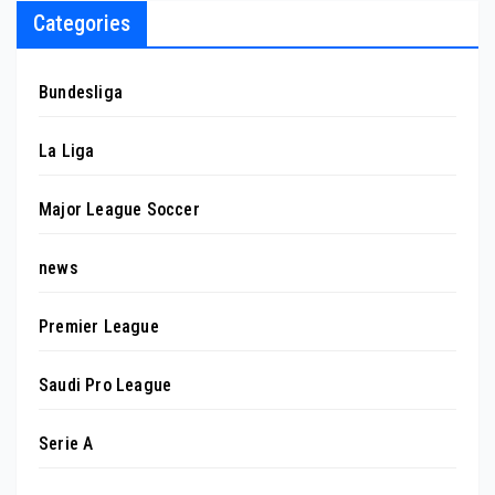
Categories
Bundesliga
La Liga
Major League Soccer
news
Premier League
Saudi Pro League
Serie A