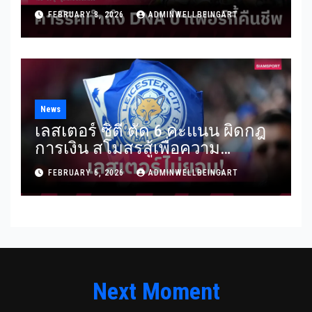
FEBRUARY 8, 2026
ADMINWELLBEINGART
News
เลสเตอร์ ซิตี้ ตัด 6 คะแนน ผิดกฎ
การเงิน สโมสรสู้เพื่อความ
ยุติธรรม
FEBRUARY 6, 2026
ADMINWELLBEINGART
Next Moment