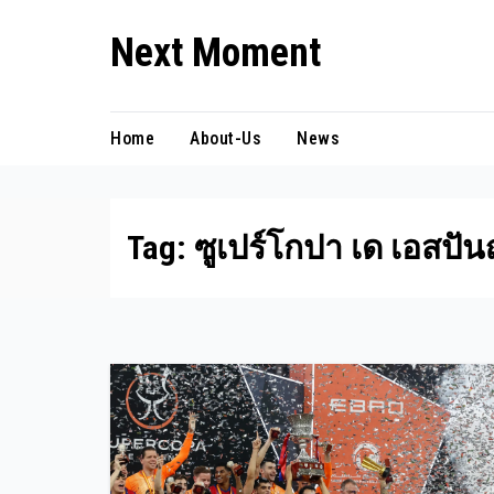
Skip
Next Moment
to
content
Home
About-Us
News
Tag:
ซูเปร์โกปา เด เอสปัน