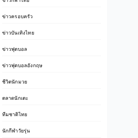
ข่าวกีฬาไทย
ข่าวครอบครัว
ข่าวบันเทิงไทย
ข่าวฟุตบอล
ข่าวฟุตบอลอังกฤษ
ชีวิตนักมวย
ตลาดนักเตะ
ทีมชาติไทย
นักกีฬาวัยรุ่น