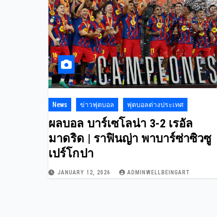
News
ข่าวฟุตบอล
ฟุตบอลต่างประเทศ
ผลบอล บาร์เซโลน่า 3-2 เรอัล
มาดริด | ราฟินญ่า พาบาร์ซ่าซิวซู
เปร์โกปา
JANUARY 12, 2026
ADMINWELLBEINGART