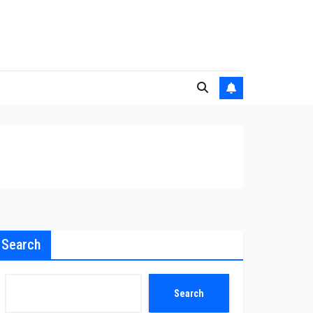
Search
Search