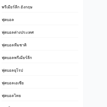
พรีเมียร์ลีก อังกฤษ
ฟุตบอล
ฟุตบอลต่างประเทศ
ฟุตบอลทีมชาติ
ฟุตบอลพรีเมียร์ลีก
ฟุตบอลยุโรป
ฟุตบอลเอเชีย
ฟุตบอลไทย