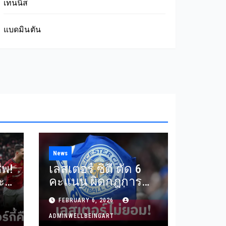
เทนนิส
แบดมินตัน
News
ีพ!
เลสเตอร์ ซิตี้ ตัด 6
นะส
คะแนน ผิดกฎการ
เงิน สโมสรสู้เพื่อ
FEBRUARY 6, 2026
ความยุติธรรม
ADMINWELLBEINGART