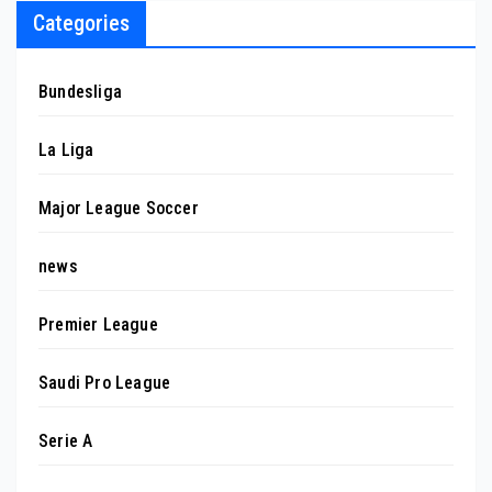
Categories
Bundesliga
La Liga
Major League Soccer
news
Premier League
Saudi Pro League
Serie A