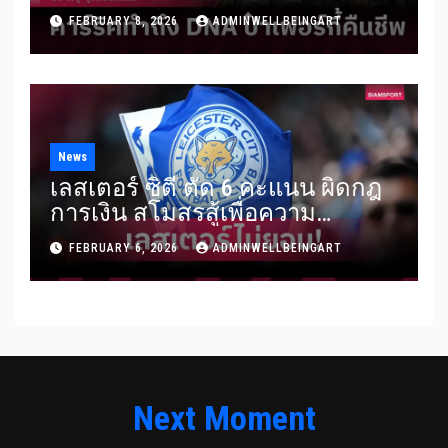
FEBRUARY 8, 2026
ADMINWELLBEINGART
News
เลสเตอร์ ซิตี้ ตัด 6 คะแนน ผิดกฎ
การเงิน สโมสรสู้เพื่อความ
ยุติธรรม
FEBRUARY 6, 2026
ADMINWELLBEINGART
Next Moment