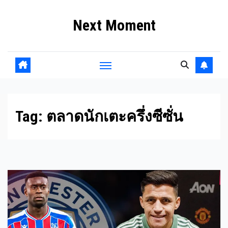
Skip
Next Moment
to
content
Tag:
ตลาดนักเตะครึ่งซีซั่น