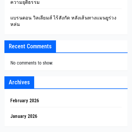
ความยุติธรรม
แบรนดอน วิลเลียมส์ ไร้สังกัด หลังเส้นทางแมนยูร่วง
หล่น
Recent Comments
No comments to show.
Archives
February 2026
January 2026