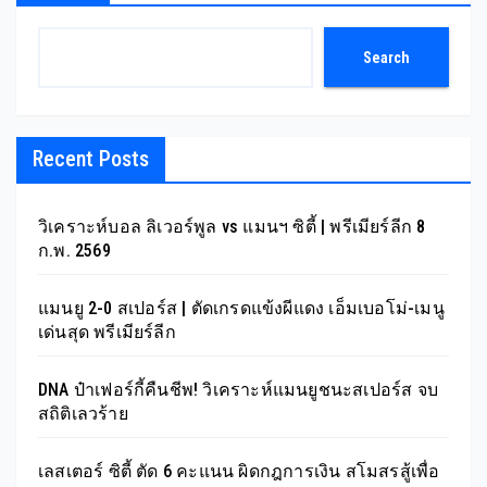
Search
Recent Posts
วิเคราะห์บอล ลิเวอร์พูล vs แมนฯ ซิตี้ | พรีเมียร์ลีก 8
ก.พ. 2569
แมนยู 2-0 สเปอร์ส | ตัดเกรดแข้งผีแดง เอ็มเบอโม่-เมนู
เด่นสุด พรีเมียร์ลีก
DNA ป๋าเฟอร์กี้คืนชีพ! วิเคราะห์แมนยูชนะสเปอร์ส จบ
สถิติเลวร้าย
เลสเตอร์ ซิตี้ ตัด 6 คะแนน ผิดกฎการเงิน สโมสรสู้เพื่อ