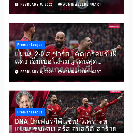
FEBRUARY 8, 2026
ADMINWELLBEINGART
Premier League
แมนยู 2-0 สเปอร์ส | ตัดเกรดแข้งผี
แดง เอ็มเบอโม่-เมนู เด่นสุด
พรีเมียร์ลีก
FEBRUARY 8, 2026
ADMINWELLBEINGART
Premier League
DNA ป๋าเฟอร์กี้คืนชีพ! วิเคราะห์
แมนยูชนะสเปอร์ส จบสถิติเลวร้าย