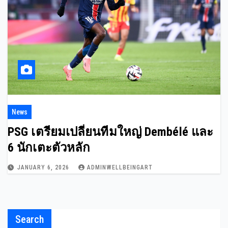
News
PSG เตรียมเปลี่ยนทีมใหญ่ Dembélé และ
6 นักเตะตัวหลัก
JANUARY 6, 2026
ADMINWELLBEINGART
Search