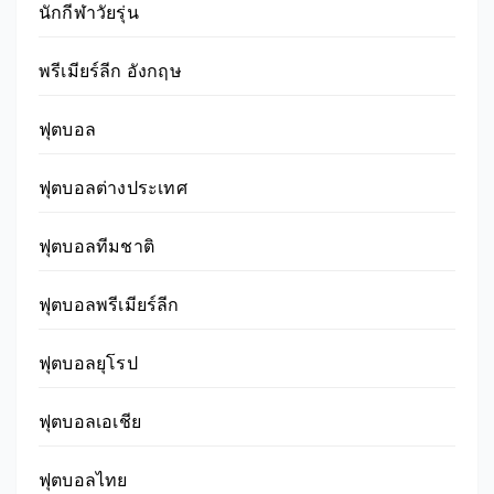
นักกีฬาวัยรุ่น
พรีเมียร์ลีก อังกฤษ
ฟุตบอล
ฟุตบอลต่างประเทศ
ฟุตบอลทีมชาติ
ฟุตบอลพรีเมียร์ลีก
ฟุตบอลยุโรป
ฟุตบอลเอเชีย
ฟุตบอลไทย