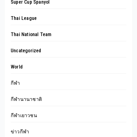
Super Cup Spanyol
Thai League
Thai National Team
Uncategorized
World
กีฬา
กีฬานานาชาติ
กีฬาเยาวชน
ข่าวกีฬา