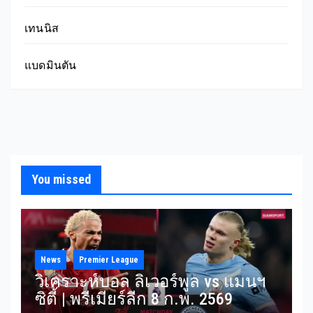
เทนนิส
แบดมินตัน
You missed
News
Premier League
วิเคราะห์บอล ลิเวอร์พูล vs แมนฯ
ซิตี้ | พรีเมียร์ลีก 8 ก.พ. 2569