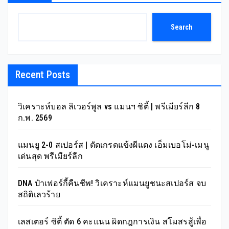
Search
Recent Posts
วิเคราะห์บอล ลิเวอร์พูล vs แมนฯ ซิตี้ | พรีเมียร์ลีก 8
ก.พ. 2569
แมนยู 2-0 สเปอร์ส | ตัดเกรดแข้งผีแดง เอ็มเบอโม่-เมนู
เด่นสุด พรีเมียร์ลีก
DNA ป๋าเฟอร์กี้คืนชีพ! วิเคราะห์แมนยูชนะสเปอร์ส จบ
สถิติเลวร้าย
เลสเตอร์ ซิตี้ ตัด 6 คะแนน ผิดกฎการเงิน สโมสรสู้เพื่อ