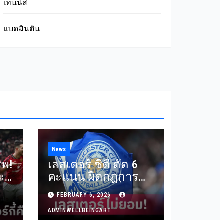
เทนนิส
แบดมินตัน
News
ีพ!
เลสเตอร์ ซิตี้ ตัด 6
นะส
คะแนน ผิดกฎการ
เงิน สโมสรสู้เพื่อ
FEBRUARY 6, 2026
ความยุติธรรม
ADMINWELLBEINGART