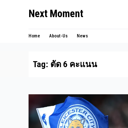
Skip
Next Moment
to
content
Home
About-Us
News
Tag:
ตัด 6 คะแนน