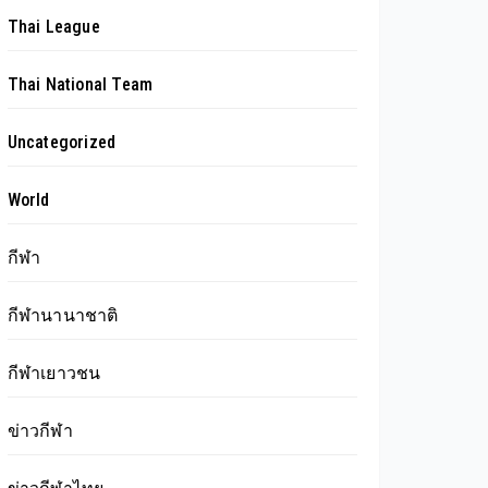
Thai League
Thai National Team
Uncategorized
World
กีฬา
กีฬานานาชาติ
กีฬาเยาวชน
ข่าวกีฬา