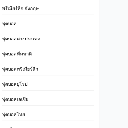
พรีเมียร์ลีก อังกฤษ
ฟุตบอล
ฟุตบอลต่างประเทศ
ฟุตบอลทีมชาติ
ฟุตบอลพรีเมียร์ลีก
ฟุตบอลยุโรป
ฟุตบอลเอเชีย
ฟุตบอลไทย