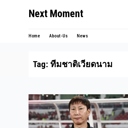
Skip
Next Moment
to
content
Home
About-Us
News
Tag:
ทีมชาติเวียดนาม