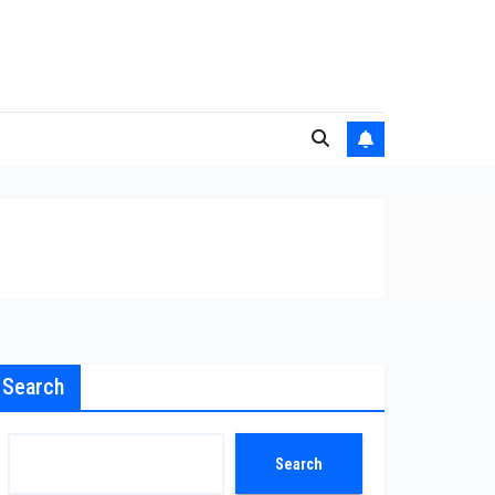
Search
Search