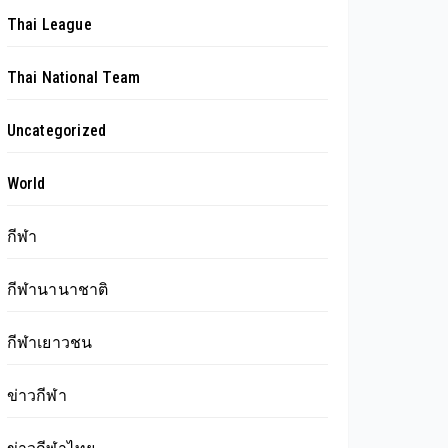
Thai League
Thai National Team
Uncategorized
World
กีฬา
กีฬานานาชาติ
กีฬาเยาวชน
ข่าวกีฬา