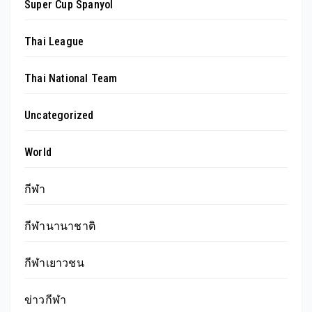
Super Cup Spanyol
Thai League
Thai National Team
Uncategorized
World
กีฬา
กีฬานานาชาติ
กีฬาเยาวชน
ข่าวกีฬา