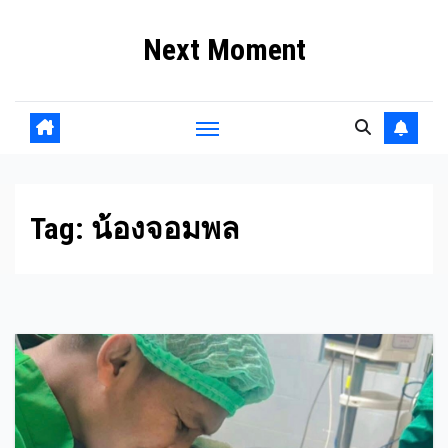
Skip
Next Moment
to
content
Tag:
น้องจอมพล