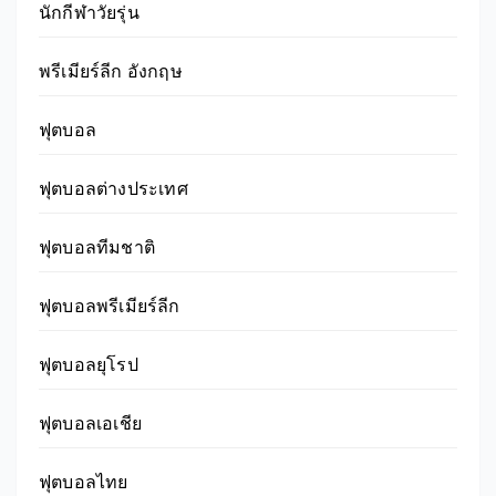
นักกีฬาวัยรุ่น
พรีเมียร์ลีก อังกฤษ
ฟุตบอล
ฟุตบอลต่างประเทศ
ฟุตบอลทีมชาติ
ฟุตบอลพรีเมียร์ลีก
ฟุตบอลยุโรป
ฟุตบอลเอเชีย
ฟุตบอลไทย