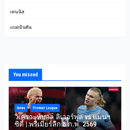
เทนนิส
แบดมินตัน
You missed
News
Premier League
วิเคราะห์บอล ลิเวอร์พูล vs แมนฯ
ซิตี้ | พรีเมียร์ลีก 8 ก.พ. 2569