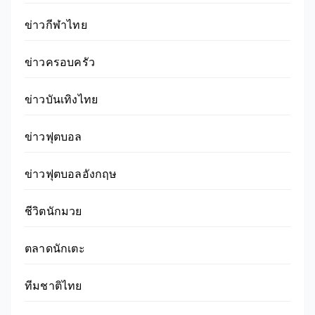
ข่าวกีฬาไทย
ข่าวครอบครัว
ข่าวบันเทิงไทย
ข่าวฟุตบอล
ข่าวฟุตบอลอังกฤษ
ชีวิตนักมวย
ตลาดนักเตะ
ทีมชาติไทย