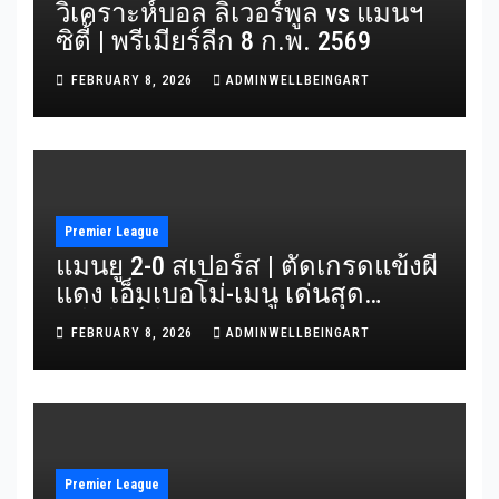
วิเคราะห์บอล ลิเวอร์พูล vs แมนฯ
ซิตี้ | พรีเมียร์ลีก 8 ก.พ. 2569
FEBRUARY 8, 2026
ADMINWELLBEINGART
Premier League
แมนยู 2-0 สเปอร์ส | ตัดเกรดแข้งผี
แดง เอ็มเบอโม่-เมนู เด่นสุด
พรีเมียร์ลีก
FEBRUARY 8, 2026
ADMINWELLBEINGART
Premier League