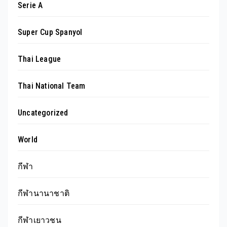
Serie A
Super Cup Spanyol
Thai League
Thai National Team
Uncategorized
World
กีฬา
กีฬานานาชาติ
กีฬาเยาวชน