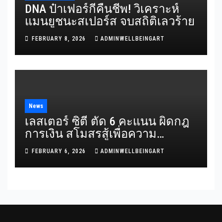
DNA ป๋าเฟอร์กี้คืนชีพ! วิเคราะห์
แมนยูชนะสเปอร์ส จบสถิติเลวร้าย
FEBRUARY 8, 2026
ADMINWELLBEINGART
News
เลสเตอร์ ซิตี้ ตัด 6 คะแนน ผิดกฎ
การเงิน สโมสรสู้เพื่อความ
ยุติธรรม
FEBRUARY 6, 2026
ADMINWELLBEINGART