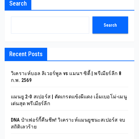
Search
Search
Recent Posts
วิเคราะห์บอล ลิเวอร์พูล vs แมนฯ ซิตี้ | พรีเมียร์ลีก 8
ก.พ. 2569
แมนยู 2-0 สเปอร์ส | ตัดเกรดแข้งผีแดง เอ็มเบอโม่-เมนู
เด่นสุด พรีเมียร์ลีก
DNA ป๋าเฟอร์กี้คืนชีพ! วิเคราะห์แมนยูชนะสเปอร์ส จบ
สถิติเลวร้าย