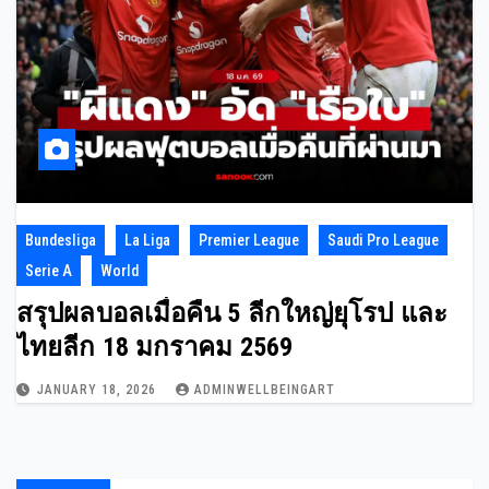
Bundesliga
La Liga
Premier League
Saudi Pro League
Serie A
World
สรุปผลบอลเมื่อคืน 5 ลีกใหญ่ยุโรป และ
ไทยลีก 18 มกราคม 2569
JANUARY 18, 2026
ADMINWELLBEINGART