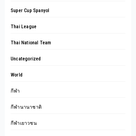
Super Cup Spanyol
Thai League
Thai National Team
Uncategorized
World
กีฬา
กีฬานานาชาติ
กีฬาเยาวชน