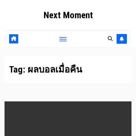
Skip
Next Moment
to
content
Tag:
ผลบอลเมื่อคืน