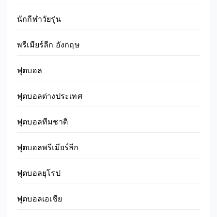
นักกีฬาวัยรุ่น
พรีเมียร์ลีก อังกฤษ
ฟุตบอล
ฟุตบอลต่างประเทศ
ฟุตบอลทีมชาติ
ฟุตบอลพรีเมียร์ลีก
ฟุตบอลยุโรป
ฟุตบอลเอเชีย