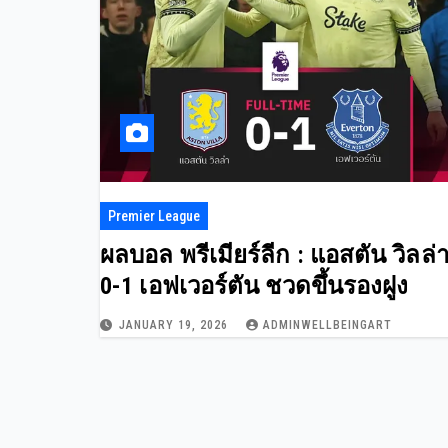
Premier League
ผลบอล พรีเมียร์ลีก : แอสตัน วิลล่
0-1 เอฟเวอร์ตัน ชวดขึ้นรองฝูง
JANUARY 19, 2026
ADMINWELLBEINGART