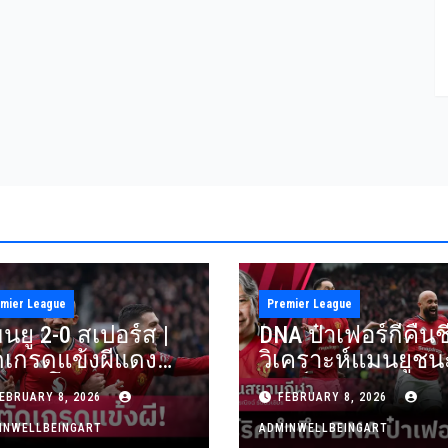
mier League
Premier League
นยู 2-0 สเปอร์ส |
DNA ป๋าเฟอร์กี้คืนช
ดเกรดแข้งผีแดง
วิเคราะห์แมนยูช
็มเบอโม่-เมนู เด่น
เปอร์ส จบสถิติเลว
EBRUARY 8, 2026
FEBRUARY 8, 2026
ด พรีเมียร์ลีก
ร้าย
INWELLBEINGART
ADMINWELLBEINGART