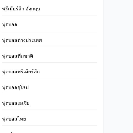
พรีเมียร์ลีก อังกฤษ
ฟุตบอล
ฟุตบอลต่างประเทศ
ฟุตบอลทีมชาติ
ฟุตบอลพรีเมียร์ลีก
ฟุตบอลยุโรป
ฟุตบอลเอเชีย
ฟุตบอลไทย