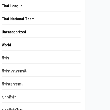
Thai League
Thai National Team
Uncategorized
World
กีฬา
กีฬานานาชาติ
กีฬาเยาวชน
ข่าวกีฬา