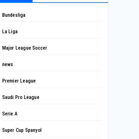
Bundesliga
La Liga
Major League Soccer
news
Premier League
Saudi Pro League
Serie A
Super Cup Spanyol