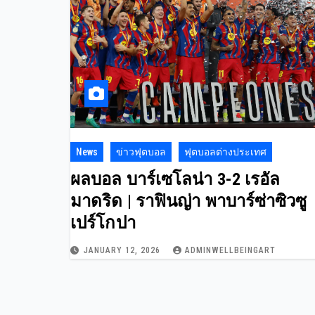
News
ข่าวฟุตบอล
ฟุตบอลต่างประเทศ
ผลบอล บาร์เซโลน่า 3-2 เรอัล
มาดริด | ราฟินญ่า พาบาร์ซ่าซิวซู
เปร์โกปา
JANUARY 12, 2026
ADMINWELLBEINGART