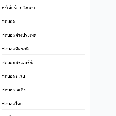
พรีเมียร์ลีก อังกฤษ
ฟุตบอล
ฟุตบอลต่างประเทศ
ฟุตบอลทีมชาติ
ฟุตบอลพรีเมียร์ลีก
ฟุตบอลยุโรป
ฟุตบอลเอเชีย
ฟุตบอลไทย