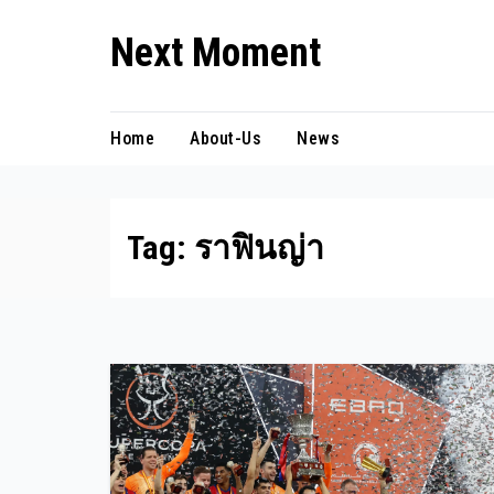
Skip
Next Moment
to
content
Home
About-Us
News
Tag:
ราฟินญ่า