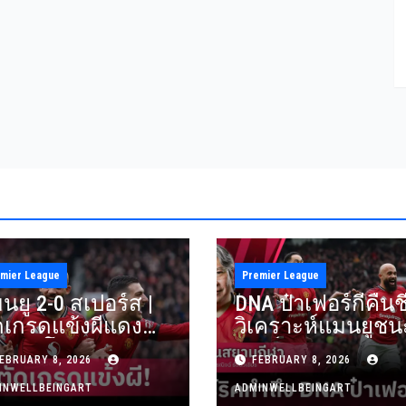
mier League
Premier League
นยู 2-0 สเปอร์ส |
DNA ป๋าเฟอร์กี้คืนช
ดเกรดแข้งผีแดง
วิเคราะห์แมนยูช
็มเบอโม่-เมนู เด่น
เปอร์ส จบสถิติเลว
EBRUARY 8, 2026
FEBRUARY 8, 2026
ด พรีเมียร์ลีก
ร้าย
INWELLBEINGART
ADMINWELLBEINGART