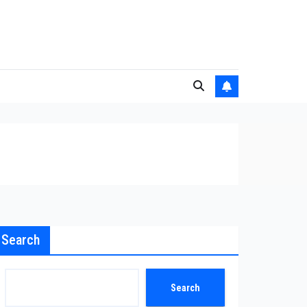
Search
Search