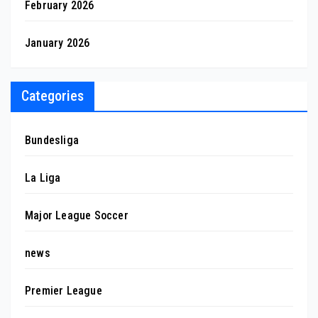
February 2026
January 2026
Categories
Bundesliga
La Liga
Major League Soccer
news
Premier League