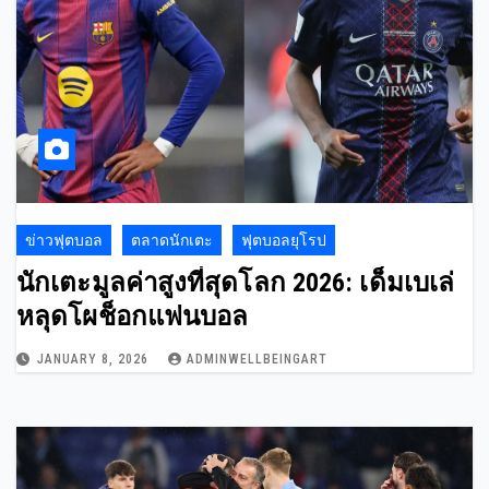
ข่าวฟุตบอล
ตลาดนักเตะ
ฟุตบอลยุโรป
นักเตะมูลค่าสูงที่สุดโลก 2026: เด็มเบเล่
หลุดโผช็อกแฟนบอล
JANUARY 8, 2026
ADMINWELLBEINGART