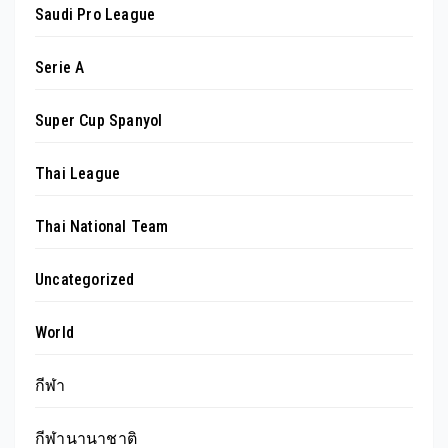
Saudi Pro League
Serie A
Super Cup Spanyol
Thai League
Thai National Team
Uncategorized
World
กีฬา
กีฬานานาชาติ