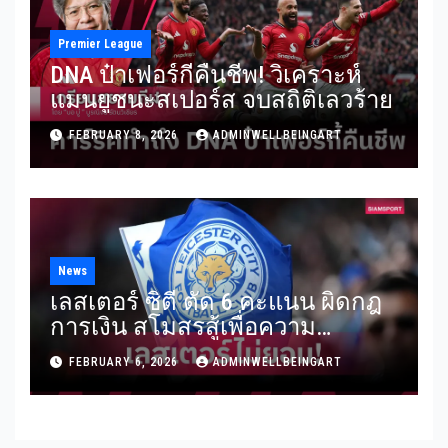
Premier League
DNA ป๋าเฟอร์กี้คืนชีพ! วิเคราะห์
แมนยูชนะสเปอร์ส จบสถิติเลวร้าย
FEBRUARY 8, 2026
ADMINWELLBEINGART
News
เลสเตอร์ ซิตี้ ตัด 6 คะแนน ผิดกฎ
การเงิน สโมสรสู้เพื่อความ
ยุติธรรม
FEBRUARY 6, 2026
ADMINWELLBEINGART