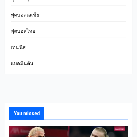
ฟุตบอลเอเชีย
ฟุตบอลไทย
เทนนิส
แบดมินตัน
You missed