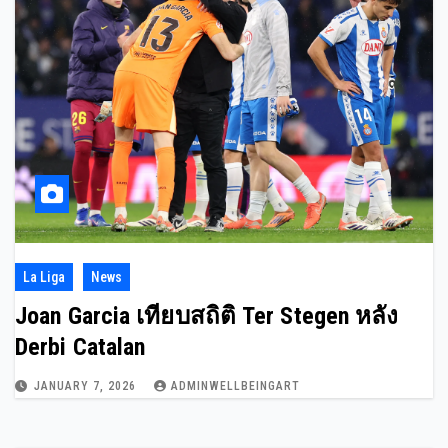
La Liga
News
Joan Garcia เทียบสถิติ Ter Stegen หลัง
Derbi Catalan
JANUARY 7, 2026
ADMINWELLBEINGART