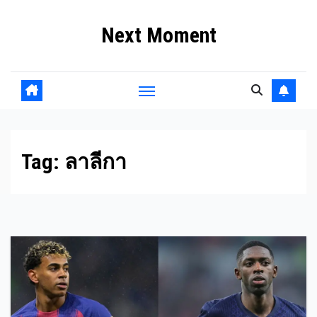
Skip
Next Moment
to
content
Tag:
ลาลีกา