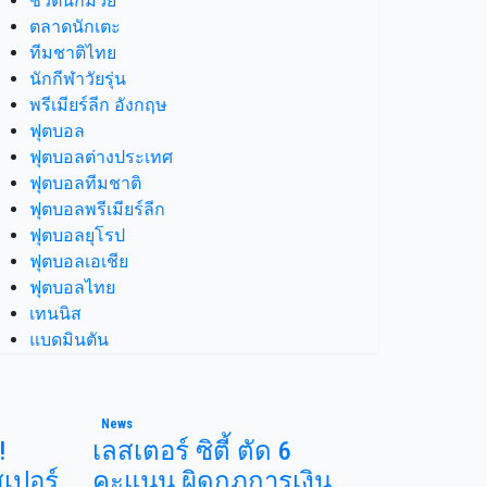
ชีวิตนักมวย
ตลาดนักเตะ
ทีมชาติไทย
นักกีฬาวัยรุ่น
พรีเมียร์ลีก อังกฤษ
ฟุตบอล
ฟุตบอลต่างประเทศ
ฟุตบอลทีมชาติ
ฟุตบอลพรีเมียร์ลีก
ฟุตบอลยุโรป
ฟุตบอลเอเชีย
ฟุตบอลไทย
เทนนิส
แบดมินตัน
News
!
เลสเตอร์ ซิตี้ ตัด 6
เปอร์
คะแนน ผิดกฎการเงิน