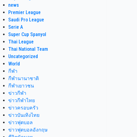
news
Premier League
Saudi Pro League
Serie A
Super Cup Spanyol
Thai League
Thai National Team
Uncategorized
World
กีฬา
กีฬานานาชาติ
กีฬาเยาวชน
ข่าวกีฬา
ข่าวกีฬาไทย
ข่าวครอบครัว
ข่าวบันเทิงไทย
ข่าวฟุตบอล
ข่าวฟุตบอลอังกฤษ