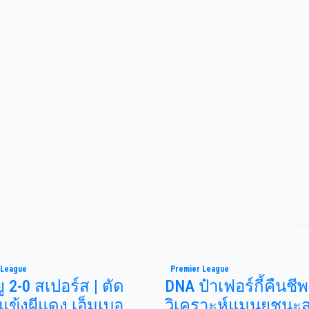
 League
Premier League
 2-0 สเปอร์ส | ตัด
DNA ป๋าเฟอร์กี้คืนชีพ
แข้งผีแดง เอ็มเบอ
วิเคราะห์แมนยูชนะส