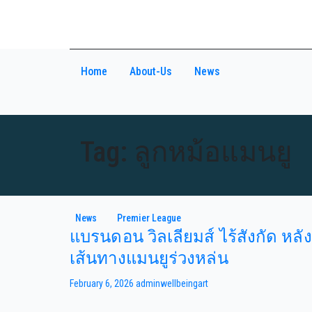
Skip
Next Moment
to
content
Home
About-Us
News
Tag:
ลูกหม้อแมนยู
News
Premier League
แบรนดอน วิลเลียมส์ ไร้สังกัด หลัง
เส้นทางแมนยูร่วงหล่น
February 6, 2026
adminwellbeingart