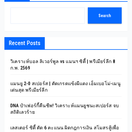
Search
Recent Posts
วิเคราะห์บอล ลิเวอร์พูล vs แมนฯ ซิตี้ | พรีเมียร์ลีก 8
ก.พ. 2569
แมนยู 2-0 สเปอร์ส | ตัดเกรดแข้งผีแดง เอ็มเบอโม่-เมนู
เด่นสุด พรีเมียร์ลีก
DNA ป๋าเฟอร์กี้คืนชีพ! วิเคราะห์แมนยูชนะสเปอร์ส จบ
สถิติเลวร้าย
เลสเตอร์ ซิตี้ ตัด 6 คะแนน ผิดกฎการเงิน สโมสรสู้เพื่อ