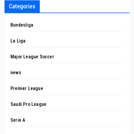
Categories
Bundesliga
La Liga
Major League Soccer
news
Premier League
Saudi Pro League
Serie A