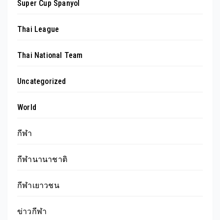
Super Cup Spanyol
Thai League
Thai National Team
Uncategorized
World
กีฬา
กีฬานานาชาติ
กีฬาเยาวชน
ข่าวกีฬา