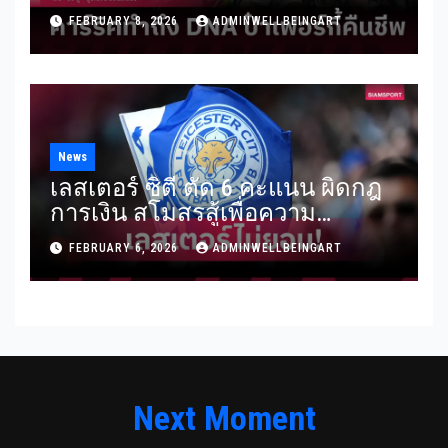
FEBRUARY 8, 2026
ADMINWELLBEINGART
News
เลสเตอร์ ซิตี้ ตัด 6 คะแนน ผิดกฎ
การเงิน สโมสรสู้เพื่อความ
ยุติธรรม
FEBRUARY 6, 2026
ADMINWELLBEINGART
Next Moment