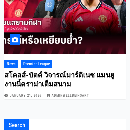
News
Premier League
สโคลส์-บัตต์ วิจารณ์มาร์ติเนซ แมนยู
งานนี้ดราม่าเต็มสนาม
JANUARY 21, 2026
ADMINWELLBEINGART
Search