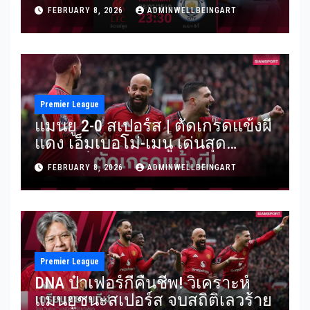
FEBRUARY 8, 2026
ADMINWELLBEINGART
Premier League
แมนยู 2-0 สเปอร์ส | ตัดเกรดแข้งผี
แดง เอ็มเบอโม่-เมนู เด่นสุด
พรีเมียร์ลีก
FEBRUARY 8, 2026
ADMINWELLBEINGART
Premier League
DNA ป๋าเฟอร์กี้คืนชีพ! วิเคราะห์
แมนยูชนะสเปอร์ส จบสถิติเลวร้าย