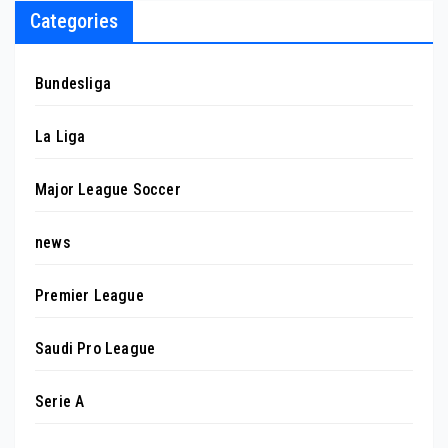
Categories
Bundesliga
La Liga
Major League Soccer
news
Premier League
Saudi Pro League
Serie A