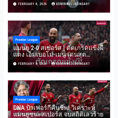
FEBRUARY 8, 2026
ADMINWELLBEINGART
Premier League
แมนยู 2-0 สเปอร์ส | ตัดเกรดแข้งผี
แดง เอ็มเบอโม่-เมนู เด่นสุด
พรีเมียร์ลีก
FEBRUARY 8, 2026
ADMINWELLBEINGART
Premier League
DNA ป๋าเฟอร์กี้คืนชีพ! วิเคราะห์
แมนยูชนะสเปอร์ส จบสถิติเลวร้าย