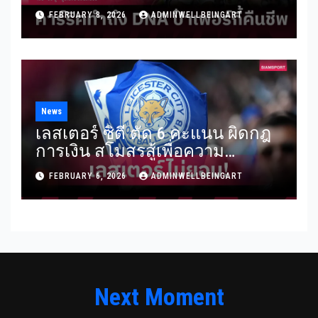
FEBRUARY 8, 2026
ADMINWELLBEINGART
News
เลสเตอร์ ซิตี้ ตัด 6 คะแนน ผิดกฎ
การเงิน สโมสรสู้เพื่อความ
ยุติธรรม
FEBRUARY 6, 2026
ADMINWELLBEINGART
Next Moment