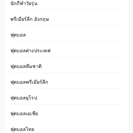
นักกีฬาวัยรุ่น
พรีเมียร์ลีก อังกฤษ
ฟุตบอล
ฟุตบอลต่างประเทศ
ฟุตบอลทีมชาติ
ฟุตบอลพรีเมียร์ลีก
ฟุตบอลยุโรป
ฟุตบอลเอเชีย
ฟุตบอลไทย