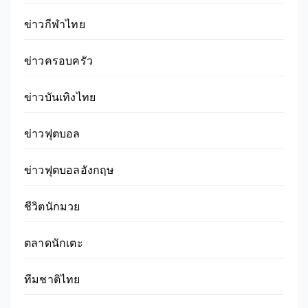
ข่าวกีฬาไทย
ข่าวครอบครัว
ข่าวบันเทิงไทย
ข่าวฟุตบอล
ข่าวฟุตบอลอังกฤษ
ชีวิตนักมวย
ตลาดนักเตะ
ทีมชาติไทย