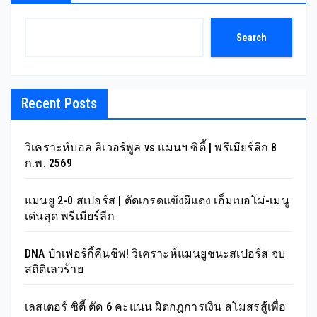
Search
Recent Posts
วิเคราะห์บอล ลิเวอร์พูล vs แมนฯ ซิตี้ | พรีเมียร์ลีก 8
ก.พ. 2569
แมนยู 2-0 สเปอร์ส | ตัดเกรดแข้งผีแดง เอ็มเบอโม่-เมนู
เด่นสุด พรีเมียร์ลีก
DNA ป๋าเฟอร์กี้คืนชีพ! วิเคราะห์แมนยูชนะสเปอร์ส จบ
สถิติเลวร้าย
เลสเตอร์ ซิตี้ ตัด 6 คะแนน ผิดกฎการเงิน สโมสรสู้เพื่อ