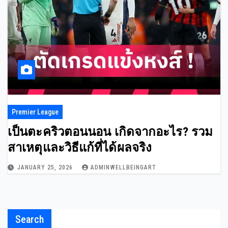
Premier League
เป็นตะคริวตอนนอน เกิดจากอะไร? รวม
สาเหตุและวิธีแก้ที่ได้ผลจริง
JANUARY 25, 2026
ADMINWELLBEINGART
Search