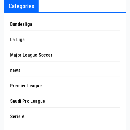
Categories
Bundesliga
La Liga
Major League Soccer
news
Premier League
Saudi Pro League
Serie A