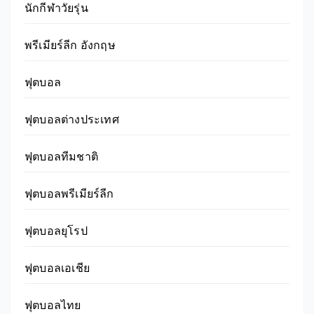
นักกีฬาวัยรุ่น
พรีเมียร์ลีก อังกฤษ
ฟุตบอล
ฟุตบอลต่างประเทศ
ฟุตบอลทีมชาติ
ฟุตบอลพรีเมียร์ลีก
ฟุตบอลยุโรป
ฟุตบอลเอเชีย
ฟุตบอลไทย