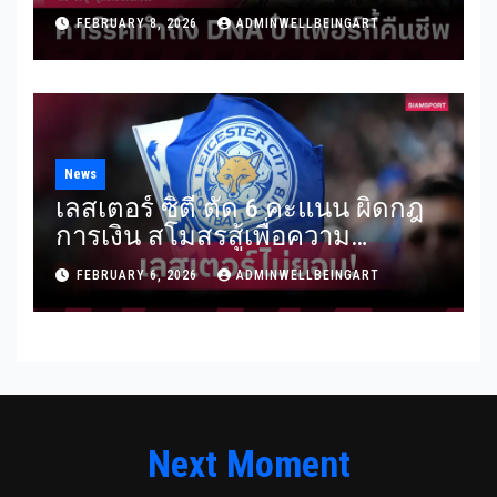
FEBRUARY 8, 2026
ADMINWELLBEINGART
News
เลสเตอร์ ซิตี้ ตัด 6 คะแนน ผิดกฎ
การเงิน สโมสรสู้เพื่อความ
ยุติธรรม
FEBRUARY 6, 2026
ADMINWELLBEINGART
Next Moment