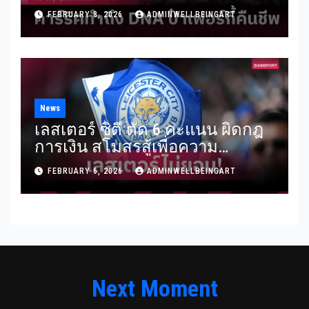
FEBRUARY 8, 2026
ADMINWELLBEINGART
News
เลสเตอร์ ซิตี้ ตัด 6 คะแนน ผิดกฎ
การเงิน สโมสรสู้เพื่อความ
ยุติธรรม
FEBRUARY 6, 2026
ADMINWELLBEINGART
Next Moment