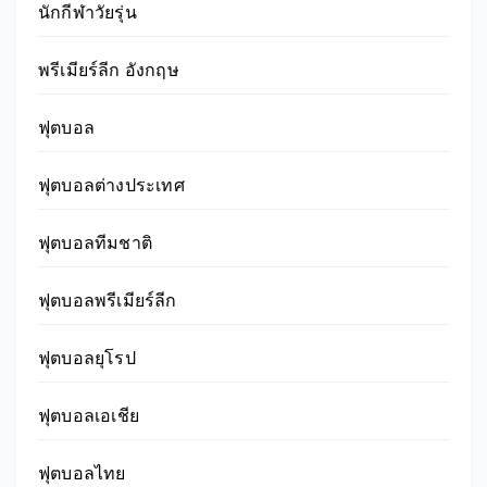
นักกีฬาวัยรุ่น
พรีเมียร์ลีก อังกฤษ
ฟุตบอล
ฟุตบอลต่างประเทศ
ฟุตบอลทีมชาติ
ฟุตบอลพรีเมียร์ลีก
ฟุตบอลยุโรป
ฟุตบอลเอเชีย
ฟุตบอลไทย