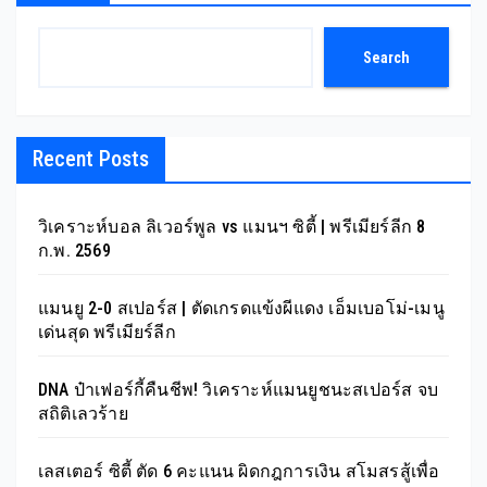
Search
Recent Posts
วิเคราะห์บอล ลิเวอร์พูล vs แมนฯ ซิตี้ | พรีเมียร์ลีก 8
ก.พ. 2569
แมนยู 2-0 สเปอร์ส | ตัดเกรดแข้งผีแดง เอ็มเบอโม่-เมนู
เด่นสุด พรีเมียร์ลีก
DNA ป๋าเฟอร์กี้คืนชีพ! วิเคราะห์แมนยูชนะสเปอร์ส จบ
สถิติเลวร้าย
เลสเตอร์ ซิตี้ ตัด 6 คะแนน ผิดกฎการเงิน สโมสรสู้เพื่อ