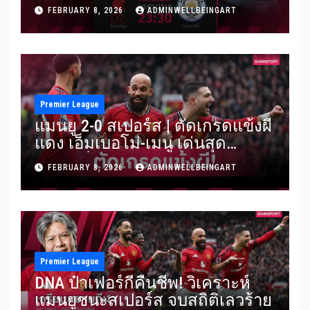
FEBRUARY 8, 2026
ADMINWELLBEINGART
Premier League
แมนยู 2-0 สเปอร์ส | ตัดเกรดแข้งผี
แดง เอ็มเบอโม่-เมนู เด่นสุด
พรีเมียร์ลีก
FEBRUARY 8, 2026
ADMINWELLBEINGART
Premier League
DNA ป๋าเฟอร์กี้คืนชีพ! วิเคราะห์
แมนยูชนะสเปอร์ส จบสถิติเลวร้าย