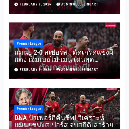
FEBRUARY 8, 2026
ADMINWELLBEINGART
Premier League
แมนยู 2-0 สเปอร์ส | ตัดเกรดแข้งผี
แดง เอ็มเบอโม่-เมนู เด่นสุด
พรีเมียร์ลีก
FEBRUARY 8, 2026
ADMINWELLBEINGART
Premier League
DNA ป๋าเฟอร์กี้คืนชีพ! วิเคราะห์
แมนยูชนะสเปอร์ส จบสถิติเลวร้าย