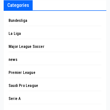
Categories
Bundesliga
La Liga
Major League Soccer
news
Premier League
Saudi Pro League
Serie A