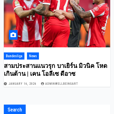
Bundesliga
News
สามประสานแนวรุก บาเยิร์น มิวนิค โหด
เกินต้าน | เคน โอลีเซ ดีอาซ
JANUARY 16, 2026
ADMINWELLBEINGART
Search