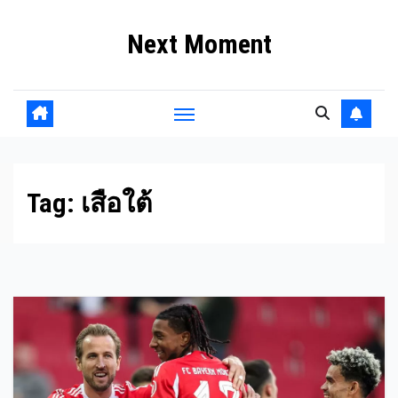
Skip
Next Moment
to
content
Tag:
เสือใต้