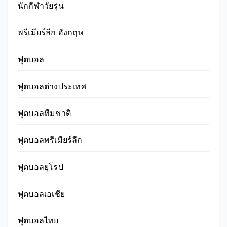
นักกีฬาวัยรุ่น
พรีเมียร์ลีก อังกฤษ
ฟุตบอล
ฟุตบอลต่างประเทศ
ฟุตบอลทีมชาติ
ฟุตบอลพรีเมียร์ลีก
ฟุตบอลยุโรป
ฟุตบอลเอเชีย
ฟุตบอลไทย