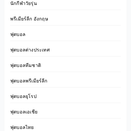
นักกีฬาวัยรุ่น
พรีเมียร์ลีก อังกฤษ
ฟุตบอล
ฟุตบอลต่างประเทศ
ฟุตบอลทีมชาติ
ฟุตบอลพรีเมียร์ลีก
ฟุตบอลยุโรป
ฟุตบอลเอเชีย
ฟุตบอลไทย