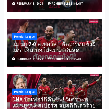
FEBRUARY 8, 2026
ADMINWELLBEINGART
Premier League
แมนยู 2-0 สเปอร์ส | ตัดเกรดแข้งผี
แดง เอ็มเบอโม่-เมนู เด่นสุด
พรีเมียร์ลีก
FEBRUARY 8, 2026
ADMINWELLBEINGART
Premier League
DNA ป๋าเฟอร์กี้คืนชีพ! วิเคราะห์
แมนยูชนะสเปอร์ส จบสถิติเลวร้าย