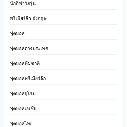
นักกีฬาวัยรุ่น
พรีเมียร์ลีก อังกฤษ
ฟุตบอล
ฟุตบอลต่างประเทศ
ฟุตบอลทีมชาติ
ฟุตบอลพรีเมียร์ลีก
ฟุตบอลยุโรป
ฟุตบอลเอเชีย
ฟุตบอลไทย