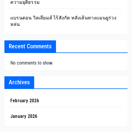
ความยุติธรรม
แบรนดอน วิลเลียมส์ ไร้สังกัด หลังเส้นทางแมนยูร่วง
หล่น
Recent Comments
No comments to show.
Archives
February 2026
January 2026