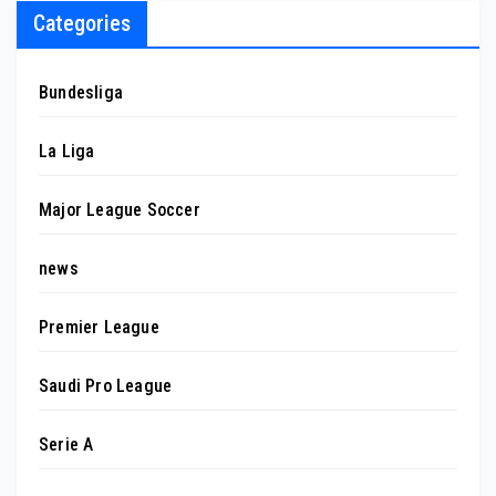
Categories
Bundesliga
La Liga
Major League Soccer
news
Premier League
Saudi Pro League
Serie A