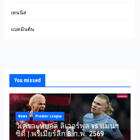
เทนนิส
แบดมินตัน
You missed
News
Premier League
วิเคราะห์บอล ลิเวอร์พูล vs แมนฯ
ซิตี้ | พรีเมียร์ลีก 8 ก.พ. 2569