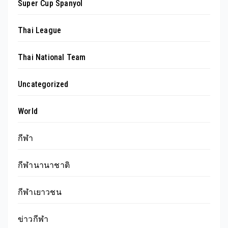
Super Cup Spanyol
Thai League
Thai National Team
Uncategorized
World
กีฬา
กีฬานานาชาติ
กีฬาเยาวชน
ข่าวกีฬา