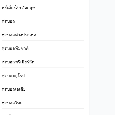
พรีเมียร์ลีก อังกฤษ
ฟุตบอล
ฟุตบอลต่างประเทศ
ฟุตบอลทีมชาติ
ฟุตบอลพรีเมียร์ลีก
ฟุตบอลยุโรป
ฟุตบอลเอเชีย
ฟุตบอลไทย