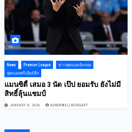
News
Premier League
ข่าวฟุตบอลอังกฤษ
ฟุตบอลพรีเมียร์ลีก
แมนซิตี้ เสมอ 3 นัด เป๊ป ยอมรับ ยังไม่มี
สิทธิ์ลุ้นแชมป์
JANUARY 8, 2026
ADMINWELLBEINGART