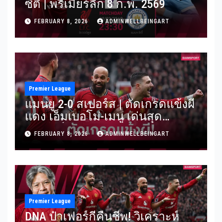
ซิตี้ | พรีเมียร์ลีก 8 ก.พ. 2569
FEBRUARY 8, 2026
ADMINWELLBEINGART
Premier League
แมนยู 2-0 สเปอร์ส | ตัดเกรดแข้งผี
แดง เอ็มเบอโม่-เมนู เด่นสุด
พรีเมียร์ลีก
FEBRUARY 8, 2026
ADMINWELLBEINGART
Premier League
DNA ป๋าเฟอร์กี้คืนชีพ! วิเคราะห์