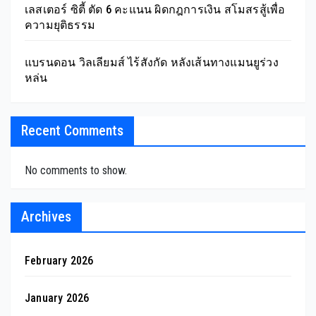
เลสเตอร์ ซิตี้ ตัด 6 คะแนน ผิดกฎการเงิน สโมสรสู้เพื่อ
ความยุติธรรม
แบรนดอน วิลเลียมส์ ไร้สังกัด หลังเส้นทางแมนยูร่วง
หล่น
Recent Comments
No comments to show.
Archives
February 2026
January 2026