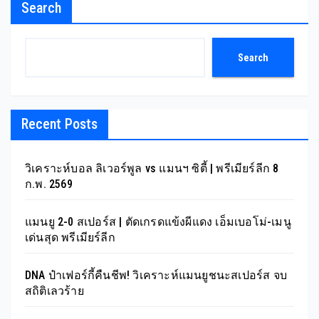
Search
Search
Recent Posts
วิเคราะห์บอล ลิเวอร์พูล vs แมนฯ ซิตี้ | พรีเมียร์ลีก 8
ก.พ. 2569
แมนยู 2-0 สเปอร์ส | ตัดเกรดแข้งผีแดง เอ็มเบอโม่-เมนู
เด่นสุด พรีเมียร์ลีก
DNA ป๋าเฟอร์กี้คืนชีพ! วิเคราะห์แมนยูชนะสเปอร์ส จบ
สถิติเลวร้าย