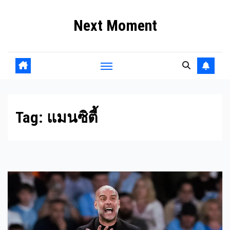
Skip
Next Moment
to
content
Tag:
แมนซิตี้