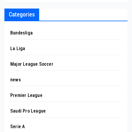
Categories
Bundesliga
La Liga
Major League Soccer
news
Premier League
Saudi Pro League
Serie A