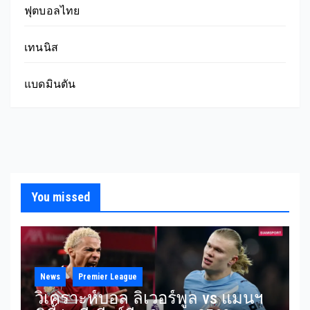
ฟุตบอลไทย
เทนนิส
แบดมินตัน
You missed
News
Premier League
วิเคราะห์บอล ลิเวอร์พูล vs แมนฯ