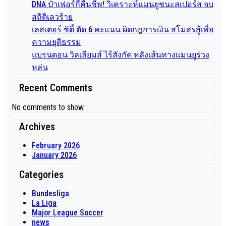
DNA ป๋าเฟอร์กี้คืนชีพ! วิเคราะห์แมนยูชนะสเปอร์ส จบ
สถิติเลวร้าย
เลสเตอร์ ซิตี้ ตัด 6 คะแนน ผิดกฎการเงิน สโมสรสู้เพื่อ
ความยุติธรรม
แบรนดอน วิลเลียมส์ ไร้สังกัด หลังเส้นทางแมนยูร่วง
หล่น
Recent Comments
No comments to show.
Archives
February 2026
January 2026
Categories
Bundesliga
La Liga
Major League Soccer
news