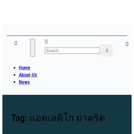
Skip
Next Moment
to
content
Home
About-Us
News
Tag:
แอตเลติโก มาดริด