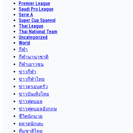
Premier League
Saudi Pro League
Serie A
Super Cup Spanyol
Thai League
Thai National Team
Uncategorized
World
กีฬา
กีฬานานาชาติ
กีฬาเยาวชน
ข่าวกีฬา
ข่าวกีฬาไทย
ข่าวครอบครัว
ข่าวบันเทิงไทย
ข่าวฟุตบอล
ข่าวฟุตบอลอังกฤษ
ชีวิตนักมวย
ตลาดนักเตะ
ทีมชาติไทย