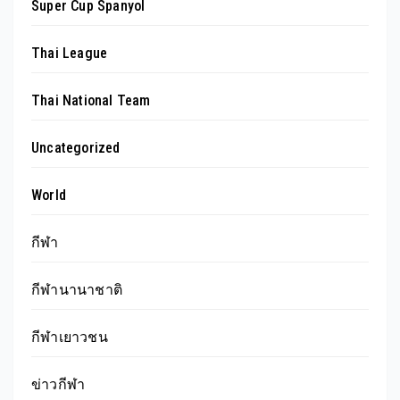
Super Cup Spanyol
Thai League
Thai National Team
Uncategorized
World
กีฬา
กีฬานานาชาติ
กีฬาเยาวชน
ข่าวกีฬา