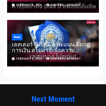
FEBRUARY 8, 2026
ADMINWELLBEINGART
News
เลสเตอร์ ซิตี้ ตัด 6 คะแนน ผิดกฎ
การเงิน สโมสรสู้เพื่อความ
ยุติธรรม
FEBRUARY 6, 2026
ADMINWELLBEINGART
Next Moment