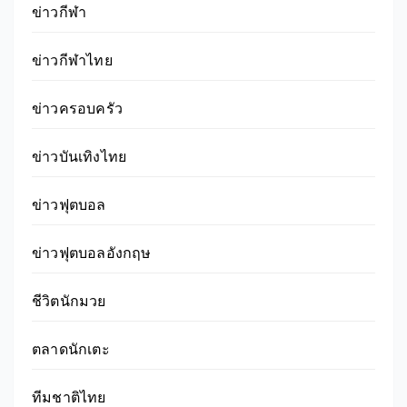
ข่าวกีฬา
ข่าวกีฬาไทย
ข่าวครอบครัว
ข่าวบันเทิงไทย
ข่าวฟุตบอล
ข่าวฟุตบอลอังกฤษ
ชีวิตนักมวย
ตลาดนักเตะ
ทีมชาติไทย