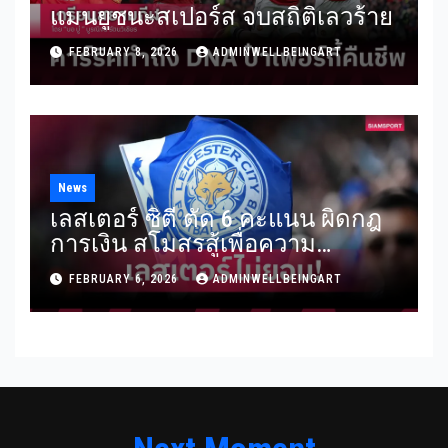
แมนยูชนะสเปอร์ส จบสถิติเลวร้าย
FEBRUARY 8, 2026
ADMINWELLBEINGART
News
เลสเตอร์ ซิตี้ ตัด 6 คะแนน ผิดกฎ
การเงิน สโมสรสู้เพื่อความ
ยุติธรรม
FEBRUARY 6, 2026
ADMINWELLBEINGART