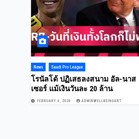
News
Saudi Pro League
โรนัลโด้ ปฏิเสธลงสนาม อัล-นาส
เซอร์ แม้เงินวันละ 20 ล้าน
FEBRUARY 6, 2026
ADMINWELLBEINGART