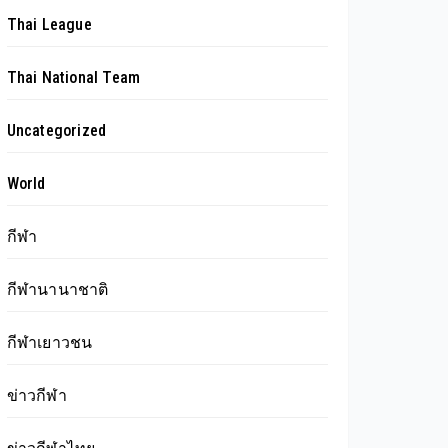
Thai League
Thai National Team
Uncategorized
World
กีฬา
กีฬานานาชาติ
กีฬาเยาวชน
ข่าวกีฬา