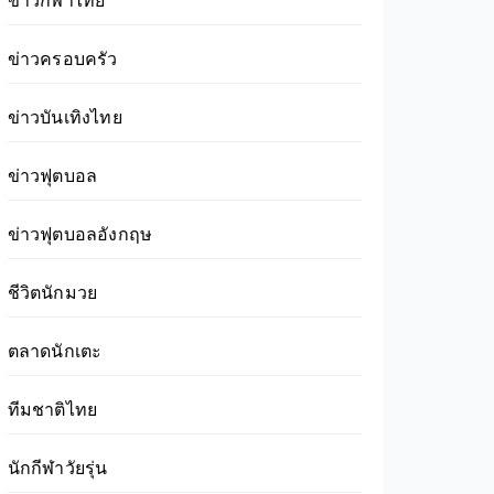
ข่าวกีฬาไทย
ข่าวครอบครัว
ข่าวบันเทิงไทย
ข่าวฟุตบอล
ข่าวฟุตบอลอังกฤษ
ชีวิตนักมวย
ตลาดนักเตะ
ทีมชาติไทย
นักกีฬาวัยรุ่น