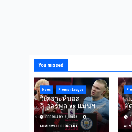
You missed
News
Premier League
Pre
วิเคราะห์บอล
แม
ลิเวอร์พูล vs แมนฯ
ตั
ซิตี้ | พรีเมียร์ลีก 8
เอ
FEBRUARY 8, 2026
F
ก.พ. 2569
สุ
ADMINWELLBEINGART
ADM