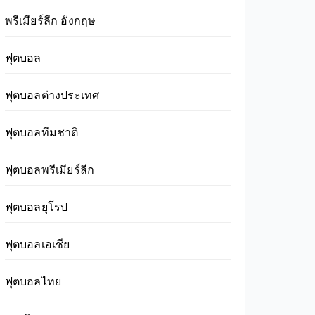
พรีเมียร์ลีก อังกฤษ
ฟุตบอล
ฟุตบอลต่างประเทศ
ฟุตบอลทีมชาติ
ฟุตบอลพรีเมียร์ลีก
ฟุตบอลยุโรป
ฟุตบอลเอเชีย
ฟุตบอลไทย