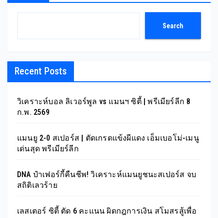
Search
Recent Posts
วิเคราะห์บอล ลิเวอร์พูล vs แมนฯ ซิตี้ | พรีเมียร์ลีก 8
ก.พ. 2569
แมนยู 2-0 สเปอร์ส | ตัดเกรดแข้งผีแดง เอ็มเบอโม่-เมนู
เด่นสุด พรีเมียร์ลีก
DNA ป๋าเฟอร์กี้คืนชีพ! วิเคราะห์แมนยูชนะสเปอร์ส จบ
สถิติเลวร้าย
เลสเตอร์ ซิตี้ ตัด 6 คะแนน ผิดกฎการเงิน สโมสรสู้เพื่อ