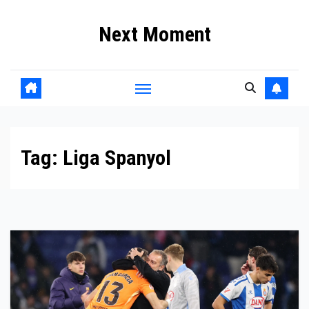
Skip
Next Moment
to
content
Tag:
Liga Spanyol