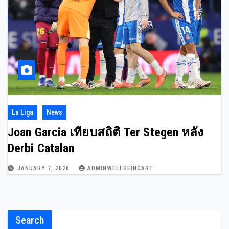
La Liga
News
Joan Garcia เทียบสถิติ Ter Stegen หลัง
Derbi Catalan
JANUARY 7, 2026
ADMINWELLBEINGART
Search