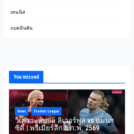
เทนนิส
แบดมินตัน
You missed
News
Premier League
วิเคราะห์บอล ลิเวอร์พูล vs แมนฯ
ซิตี้ | พรีเมียร์ลีก 8 ก.พ. 2569