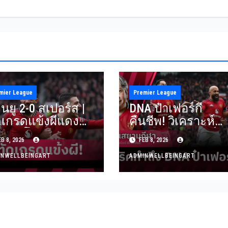
mier League
Premier League
นยู 2-0 สเปอร์ส |
DNA ป๋าเฟอร์กี้
ดเกรดแข้งผีแดง
คืนชีพ! วิเคราะห์
็มเบอโม่-เมนู เด่น
แมนยูชนะสเปอร์ส
B 8, 2026
FEB 8, 2026
 พรีเมียร์ลีก
จบสถิติเลวร้าย
INWELLBEINGART
ADMINWELLBEINGART