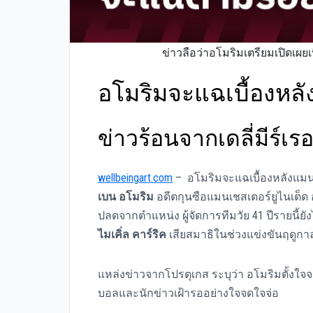
ข่าวลือว่าอโมริมเตรียมเปิดเผย
อโมริมจะแฉเบื้องหลั
ข่าวร้อนจากเดลี่มีร์เรอ
wellbeingart.com
– อโมริมจะแฉเบื้องหลังแมนย
เบน อโมริม
อดีตกุนซือแมนเชสเตอร์ยูไนเต็ด
ปลดจากตำแหน่ง ผู้จัดการทีมวัย 41 ปีรายนี
ไมเคิ่ล คาร์ริค
เสียสมาธิในช่วงแข่งขันฤดูกา
แหล่งข่าวจากโปรตุเกส ระบุว่า อโมริมตั้งใจจ
บอลและนักข่าวเฝ้ารออย่างใจจดใจจ่อ