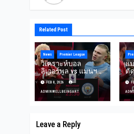
Related Post
News
Premier League
Pre
วิเคราะห์บอล
แม
ลิเวอร์พูล vs แมนฯ
ตั
ซิตี้ | พรีเมียร์ลีก 8
เอ
FEB 8, 2026
FE
ก.พ. 2569
สุด
ADMINWELLBEINGART
ADM
Leave a Reply