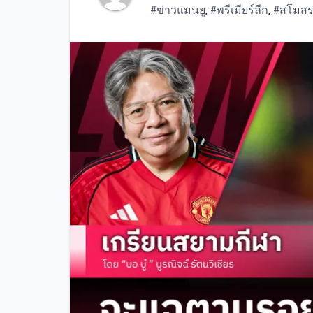
#ข่าวแมนยู
,
#พรีเมียร์ลีก
,
#สโมสร