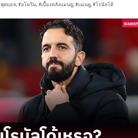
ฟุตบอล
,
#อโมริม
,
#เบื้องหลังแมนยู
,
#แมนยู
,
#โรนัลโด้