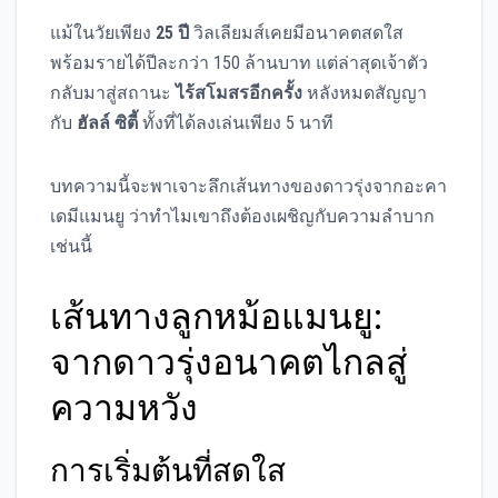
แม้ในวัยเพียง
25 ปี
วิลเลียมส์เคยมีอนาคตสดใส
พร้อมรายได้ปีละกว่า 150 ล้านบาท แต่ล่าสุดเจ้าตัว
กลับมาสู่สถานะ
ไร้สโมสรอีกครั้ง
หลังหมดสัญญา
กับ
ฮัลล์ ซิตี้
ทั้งที่ได้ลงเล่นเพียง 5 นาที
บทความนี้จะพาเจาะลึกเส้นทางของดาวรุ่งจากอะคา
เดมีแมนยู ว่าทำไมเขาถึงต้องเผชิญกับความลำบาก
เช่นนี้
เส้นทางลูกหม้อแมนยู:
จากดาวรุ่งอนาคตไกลสู่
ความหวัง
การเริ่มต้นที่สดใส