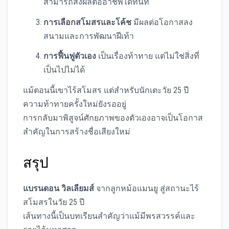
สามารถส่งผลต่ออาชีพได้ทันที
การเลือกสโมสรและโค้ช
มีผลต่อโอกาสลง
สนามและการพัฒนาฝีเท้า
การฟื้นฟูตัวเอง
เป็นเรื่องท้าทาย แต่ไม่ใช่สิ่งที่
เป็นไปไม่ได้
แม้ตอนนี้เขาไร้สโมสร แต่สำหรับนักเตะวัย 25 ปี
ความท้าทายครั้งใหม่ยังรออยู่
การกลับมาพิสูจน์ศักยภาพของตัวเองอาจเป็นโอกาส
สำคัญในการสร้างชื่อเสียงใหม่
สรุป
แบรนดอน วิลเลียมส์
จากลูกหม้อแมนยู สู่สถานะไร้
สโมสรในวัย 25 ปี
เส้นทางนี้เป็นบทเรียนสำคัญว่าแม้มีพรสวรรค์และ