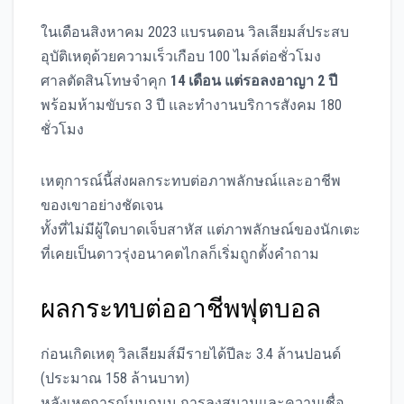
ในเดือนสิงหาคม 2023 แบรนดอน วิลเลียมส์ประสบ
อุบัติเหตุด้วยความเร็วเกือบ 100 ไมล์ต่อชั่วโมง
ศาลตัดสินโทษจำคุก
14 เดือน แต่รอลงอาญา 2 ปี
พร้อมห้ามขับรถ 3 ปี และทำงานบริการสังคม 180
ชั่วโมง
เหตุการณ์นี้ส่งผลกระทบต่อภาพลักษณ์และอาชีพ
ของเขาอย่างชัดเจน
ทั้งที่ไม่มีผู้ใดบาดเจ็บสาหัส แต่ภาพลักษณ์ของนักเตะ
ที่เคยเป็นดาวรุ่งอนาคตไกลก็เริ่มถูกตั้งคำถาม
ผลกระทบต่ออาชีพฟุตบอล
ก่อนเกิดเหตุ วิลเลียมส์มีรายได้ปีละ 3.4 ล้านปอนด์
(ประมาณ 158 ล้านบาท)
หลังเหตุการณ์บนถนน การลงสนามและความเชื่อ