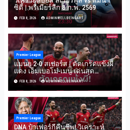
วิเคราะห์บอล ลิเวอร์พูล vs แมนฯ
ซิตี้ | พรีเมียร์ลีก 8 ก.พ. 2569
FEB 8, 2026
ADMINWELLBEINGART
Premier League
แมนยู 2-0 สเปอร์ส | ตัดเกรดแข้งผี
แดง เอ็มเบอโม่-เมนู เด่นสุด
พรีเมียร์ลีก
FEB 8, 2026
ADMINWELLBEINGART
Premier League
DNA ป๋าเฟอร์กี้คืนชีพ! วิเคราะห์