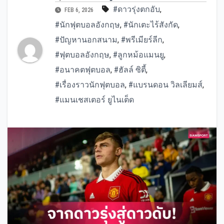
#ดาวรุ่งตกอับ
,
FEB 6, 2026
#นักฟุตบอลอังกฤษ
,
#นักเตะไร้สังกัด
,
#ปัญหานอกสนาม
,
#พรีเมียร์ลีก
,
#ฟุตบอลอังกฤษ
,
#ลูกหม้อแมนยู
,
#อนาคตฟุตบอล
,
#ฮัลล์ ซิตี้
,
#เรื่องราวนักฟุตบอล
,
#แบรนดอน วิลเลียมส์
,
#แมนเชสเตอร์ ยูไนเต็ด