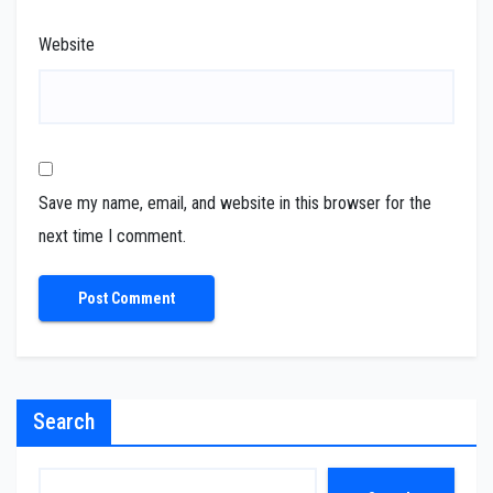
Website
Save my name, email, and website in this browser for the
next time I comment.
Search