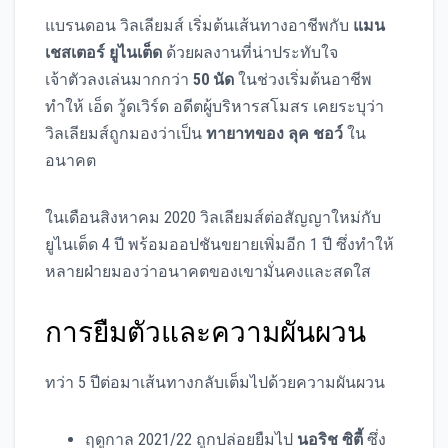
แบรนดอน วิลเลียมส์ เริ่มต้นเส้นทางอาชีพกับ
แมน
เชสเตอร์ ยูไนเต็ด
ด้วยผลงานที่น่าประทับใจ
เจ้าตัวลงเล่นมากกว่า
50 นัด
ในช่วงเริ่มต้นอาชีพ
ทำให้ เอ็ด วู้ดเวิร์ด อดีตผู้บริหารสโมสร เคยระบุว่า
วิลเลียมส์ถูกมองว่าเป็น
ทายาทของ ลุค ชอว์
ใน
อนาคต
ในเดือนสิงหาคม 2020 วิลเลียมส์ต่อสัญญาใหม่กับ
ยูไนเต็ด 4 ปี พร้อมออปชันขยายเพิ่มอีก 1 ปี ซึ่งทำให้
หลายฝ่ายมองว่าอนาคตของเขามั่นคงและสดใส
การยืมตัวและความผันผวน
ทว่า 5 ปีต่อมาเส้นทางกลับเต็มไปด้วยความผันผวน
ฤดูกาล 2021/22 ถูกปล่อยยืมไป
นอริช ซิตี้
ซึ่ง