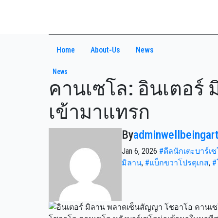
Skip
Next Moment
to
content
Home
About-Us
News
News
คานเซโล: อินเตอร์ 
เข้ามาแทรก
By
adminwellbeingar
Jan 6, 2026
#ดีลนักเตะบาร์เซ
มิลาน
,
#แบ็กขวาโปรตุเกส
,
#