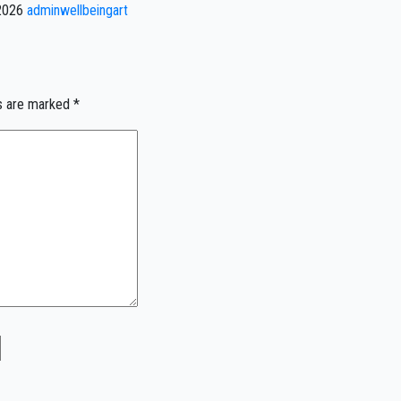
 2026
adminwellbeingart
ds are marked
*