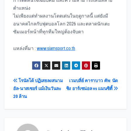
การตัดสินใจเฉียบคม และความสามารถเล่นหลาย
ตำแหน่ง
ไม่เพียงแต่ทำผลงานโดดเด่นในฤดูกาลนี้ แต่ยังมี
อนาคตไกลกับฟุตบอลโลก 2026 และตลาดนักเตะ
ซัมเมอร์หน้าที่ทุกทีมใหญ่ต้องจับตา
แหล่งที่มา :
www.siamsport.co.th
Post
โรนัลโด้ ปฏิเสธลงสนาม
เวมบลี่ย์ คาราบาว คัพ: นัด
อัล-นาสเซอร์ แม้เงินวันละ
ชิง อาร์เซน่อล vs แมนซิตี้
navigation
20 ล้าน