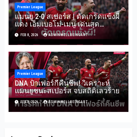
Premier League
แมนยู 2-0 สเปอร์ส | ตัดเกรดแข้งผี
แดง เอ็มเบอโม่-เมนู เด่นสุด
พรีเมียร์ลีก
FEB 8, 2026
ADMINWELLBEINGART
Premier League
DNA ป๋าเฟอร์กี้คืนชีพ! วิเคราะห์
แมนยูชนะสเปอร์ส จบสถิติเลวร้าย
FEB 8, 2026
ADMINWELLBEINGART