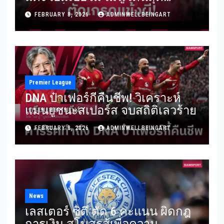
พรีเมียร์ลีก
FEBRUARY 8, 2026
ADMINWELLBEINGART
Premier League
DNA ป๋าเฟอร์กี้คืนชีพ! วิเคราะห์
แมนยูชนะสเปอร์ส จบสถิติเลวร้าย
FEBRUARY 8, 2026
ADMINWELLBEINGART
News
เลสเตอร์ ซิตี้ ตัด 6 คะแนน ผิดกฎ
การเงิน สโมสรสู้เพื่อความ