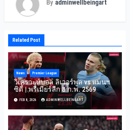
By
adminwellbeingart
Related Post
News
Premier League
วิเคราะห์บอล ลิเวอร์พูล vs แมนฯ
ซิตี้ | พรีเมียร์ลีก 8 ก.พ. 2569
FEB 8, 2026
ADMINWELLBEINGART