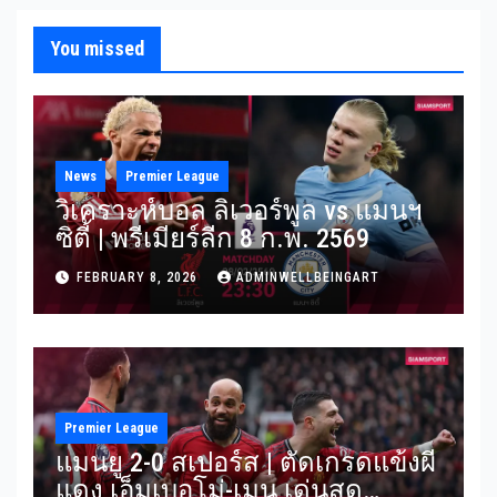
You missed
News
Premier League
วิเคราะห์บอล ลิเวอร์พูล vs แมนฯ
ซิตี้ | พรีเมียร์ลีก 8 ก.พ. 2569
FEBRUARY 8, 2026
ADMINWELLBEINGART
Premier League
แมนยู 2-0 สเปอร์ส | ตัดเกรดแข้งผี
แดง เอ็มเบอโม่-เมนู เด่นสุด