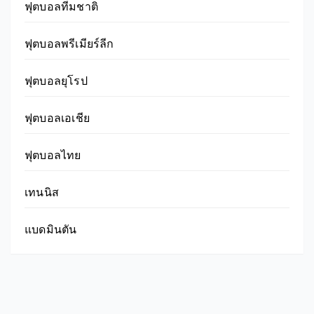
ฟุตบอลทีมชาติ
ฟุตบอลพรีเมียร์ลีก
ฟุตบอลยุโรป
ฟุตบอลเอเชีย
ฟุตบอลไทย
เทนนิส
แบดมินตัน