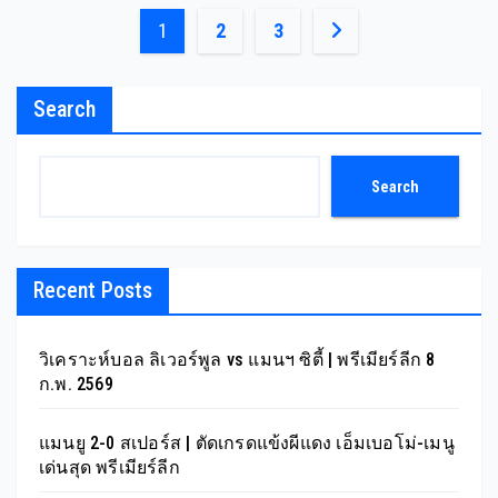
Posts
1
2
3
pagination
Search
Search
Recent Posts
วิเคราะห์บอล ลิเวอร์พูล vs แมนฯ ซิตี้ | พรีเมียร์ลีก 8
ก.พ. 2569
แมนยู 2-0 สเปอร์ส | ตัดเกรดแข้งผีแดง เอ็มเบอโม่-เมนู
เด่นสุด พรีเมียร์ลีก