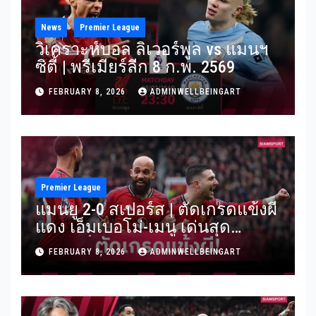
News
Premier League
วิเคราะห์บอล ลิเวอร์พูล vs แมนฯ
ซิตี้ | พรีเมียร์ลีก 8 ก.พ. 2569
FEBRUARY 8, 2026
ADMINWELLBEINGART
Premier League
แมนยู 2-0 สเปอร์ส | ตัดเกรดแข้งผี
แดง เอ็มเบอโม่-เมนู เด่นสุด
พรีเมียร์ลีก
FEBRUARY 8, 2026
ADMINWELLBEINGART