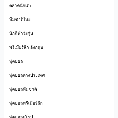
ตลาดนักเตะ
ทีมชาติไทย
นักกีฬาวัยรุ่น
พรีเมียร์ลีก อังกฤษ
ฟุตบอล
ฟุตบอลต่างประเทศ
ฟุตบอลทีมชาติ
ฟุตบอลพรีเมียร์ลีก
ฟุตบอลยุโรป