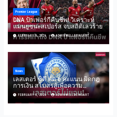
Premier League
DNA ป๋าเฟอร์กี้คืนชีพ! วิเคราะห์
แมนยูชนะสเปอร์ส จบสถิติเลวร้าย
FEBRUARY 8, 2026
ADMINWELLBEINGART
News
เลสเตอร์ ซิตี้ ตัด 6 คะแนน ผิดกฎ
การเงิน สโมสรสู้เพื่อความ
ยุติธรรม
FEBRUARY 6, 2026
ADMINWELLBEINGART